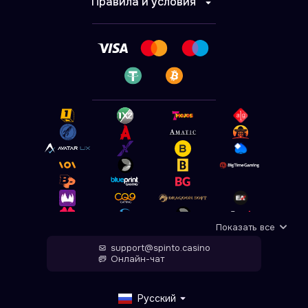
Правила и условия
Мобильное приложение
Зал славы
Партнерам
FAQ
Обратная связь
Игровой зал
Правила и условия
Ответственная игра
Политика конфиденциальности
Борьба с отмыванием денег
Политика возврата
Показать все
support@spinto.casino
Онлайн-чат
Русский