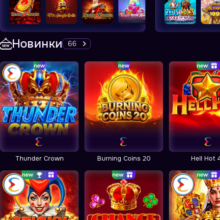
Новинки
66
Thunder Crown
Burning Coins 20
Hell Hot 