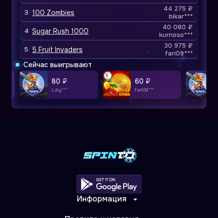
44 275
₽
100 Zombies
bikar***
40 080
₽
Sugar Rush 1000
kurnoso***
30 975
₽
5 Fruit Invaders
fari09***
Сейчас выигрывают
80
₽
60
₽
Liliy***
fari09***
Информация
О нас
Новости
Программа лояльности
Кешбэк
Джекпот