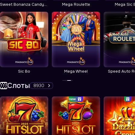
Sweet Bonanza CandyLand
Mega Roulette
Mega Sic 
Sic Bo
Mega Wheel
Speed Auto R
Слоты
8930