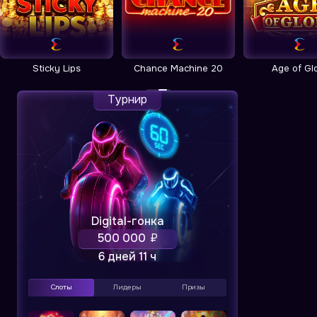
Sticky Lips
Chance Machine 20
Age of Gl
Турнир
Digital-гонка
500 000
₽
6 дней 11 ч
Слоты
Лидеры
Призы